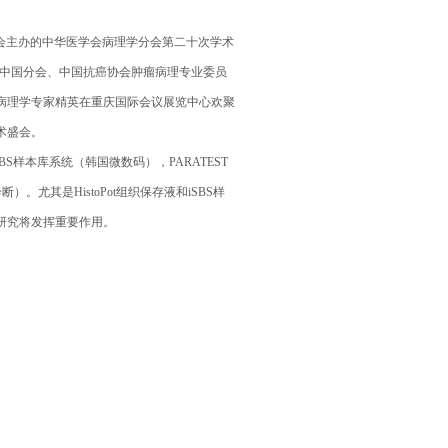
理学分会主办的中华医学会病理学分会第二十次学术
)中国分会、中国抗癌协会肿瘤病理专业委员
病理学专家精英在重庆国际会议展览中心欢聚
术盛会。
SBS样本库系统（韩国微数码），PARATEST
。尤其是HistoPot组织保存液和iSBS样
研究将发挥重要作用。