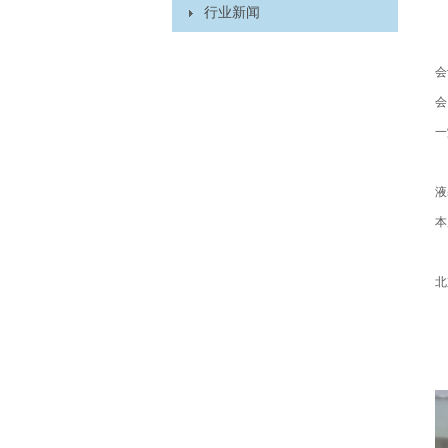
行业新闻
会
会
一
液
本
北